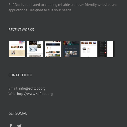
SoftDot Is dedicated to creating reliable and user friendly websites and
applications. Designed to suit your needs.
RECENT WORKS
CONTACT INFO
Email:
info@softdot.org
Web:
http://www.softdot.org
GET SOCIAL