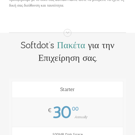
δική σας διεύθυνση και ταυτότητα.
Softdot’s
Πακέτα
για την
Επιχείρηση σας.
Starter
30
00
€
Annually
500MB Disk Space